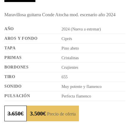
Maravillosa guitarra Conde Atocha mod. escenario año 2024
AÑO
2024 (Nueva a estrenar)
AROS Y FONDO
Ciprés
TAPA
Pino abeto
PRIMAS
Cristalinas
BORDONES
Crujientes
TIRO
655
SONIDO
Muy potente y flamenco
PULSACIÓN
Perfecta flamenco
3.650
€
3.500
€
Precio de oferta