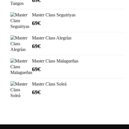
69
€
Master Class Seguiriyas
69
€
Master Class Alegrías
69
€
Master Class Malagueñas
69
€
Master Class Soleá
69
€