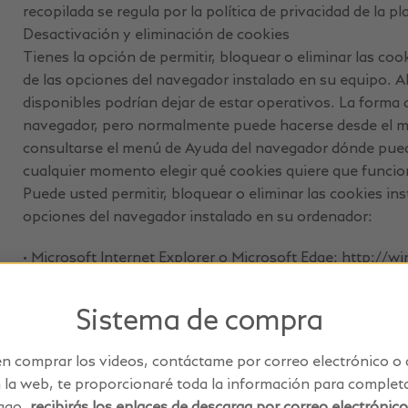
recopilada se regula por la política de privacidad de la 
Desactivación y eliminación de cookies
Tienes la opción de permitir, bloquear o eliminar las co
de las opciones del navegador instalado en su equipo. Al
disponibles podrían dejar de estar operativos. La forma d
navegador, pero normalmente puede hacerse desde el 
consultarse el menú de Ayuda del navegador dónde puede
cualquier momento elegir qué cookies quiere que funcio
Puede usted permitir, bloquear o eliminar las cookies in
opciones del navegador instalado en su ordenador:
• Microsoft Internet Explorer o Microsoft Edge: http:/
allow-cookies
Sistema de compra
• Mozilla Firefox: http://support.mozilla.org/es/kb/imp
en comprar los videos, contáctame por correo electrónico o a
• Chrome: https://support.google.com/accounts/answe
a web, te proporcionaré toda la información para completa
• Safari: http://safari.helpmax.net/es/privacidad-y-seg