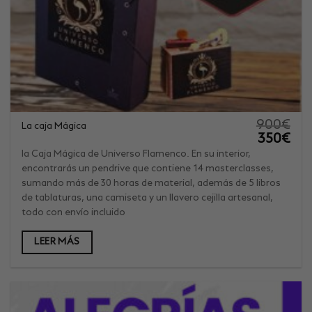
900
€
La caja Mágica
El
El
350
€
precio
prec
original
actu
la Caja Mágica de Universo Flamenco. En su interior,
era:
es:
encontrarás un pendrive que contiene 14 masterclasses,
900€.
350€
sumando más de 30 horas de material, además de 5 libros
de tablaturas, una camiseta y un llavero cejilla artesanal,
todo con envío incluido
LEER MÁS