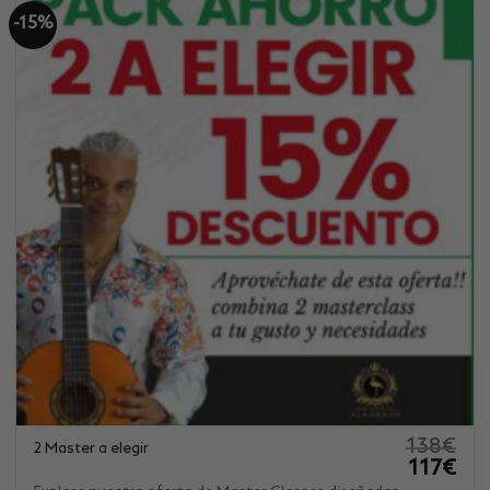
-15%
138
€
2 Master a elegir
El
El
117
€
precio
prec