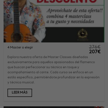
276
€
4 Master a elegir
El
El
207
€
precio
prec
original
actu
Explora nuestra oferta de Master Classes diseñadas
era:
es:
exclusivamente para aquellos apasionados del flamenco
276€.
207€
que buscan perfeccionar su técnica en toque y
acompañamiento al cante. Cada curso se enfoca en un
estilo específico, permitiéndote profundizar en la expresión
y técnica musical.
LEER MÁS