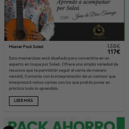
138
€
Master Pack Soleá
El
El
117
€
precio
prec
original
actu
Esta masterclass está diseñada para convertirte en un
era:
es:
experto en toque por Soleá. Ofrece una amplia variedad de
138€.
117€
recursos que te permitirán seguir el cante de manera
versátil, Contarás con la interpretación de un cantaor que
interpretará varios cantes con los que podrás poner en
práctica todo lo aprendido.
LEER MÁS