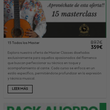
897
€
15 Todos los Master
El
El
359
€
precio
prec
original
actu
Explora nuestra oferta de Master Classes diseñadas
era:
es:
exclusivamente para aquellos apasionados del flamenco
897€.
359€
que buscan perfeccionar su técnica en toque y
acompañamiento al cante. Cada curso se enfoca en un
estilo específico, permitiéndote profundizar en la expresión
y técnica musical.
LEER MÁS