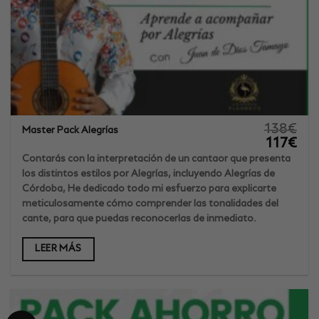
138
€
Master Pack Alegrías
El
El
117
€
precio
prec
original
actu
Contarás con la interpretación de un cantaor que presenta
era:
es:
los distintos estilos por Alegrías, incluyendo Alegrías de
138€.
117€
Córdoba, He dedicado todo mi esfuerzo para explicarte
meticulosamente cómo comprender las tonalidades del
cante, para que puedas reconocerlas de inmediato.
LEER MÁS