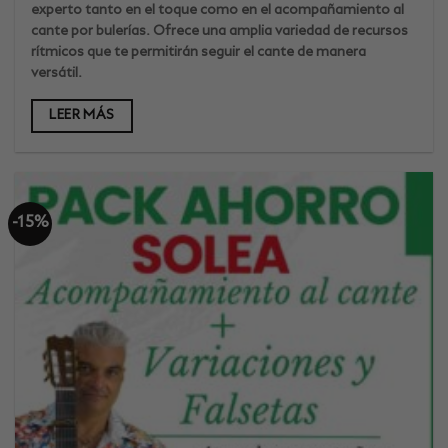
era:
es:
experto tanto en el toque como en el acompañamiento al
138€.
117€
cante por bulerías. Ofrece una amplia variedad de recursos
rítmicos que te permitirán seguir el cante de manera
versátil.
LEER MÁS
-15%