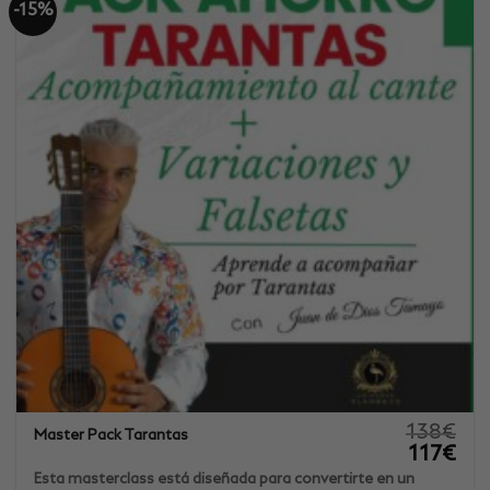
-15%
138
€
Master Pack Tarantas
El
El
117
€
precio
prec
original
actu
Esta masterclass está diseñada para convertirte en un