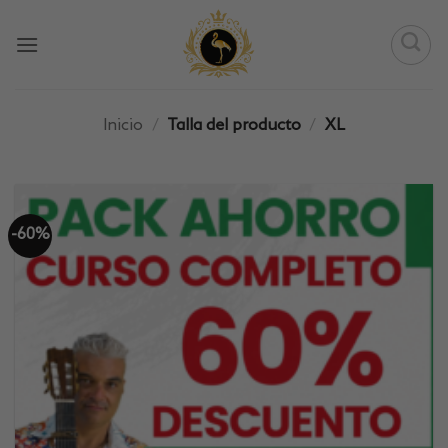
Saltar
al
contenido
Inicio
/
Talla del producto
/
XL
-60%