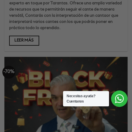
era:
es:
experto en toque por Tarantas. Ofrece una amplia variedad
138€.
117€
de recursos que te permitirán seguir el cante de manera
versátil, Contarás con la interpretación de un cantaor que
interpretará varios cantes con los que podrás poner en
práctica todo lo aprendido.
LEER MÁS
-70%
Necesitas ayuda?
Cuentanos