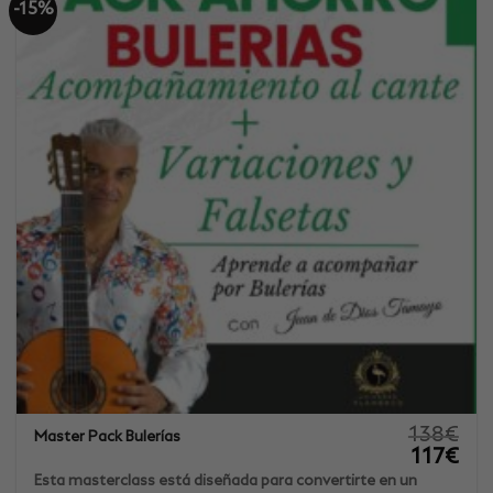
-15%
138
€
Master Pack Bulerías
El
El
117
€
precio
prec
original
actu
Esta masterclass está diseñada para convertirte en un