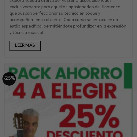
original
actu
Explora nuestra oferta de Master Classes diseñadas
era:
es:
exclusivamente para aquellos apasionados del flamenco
138€.
117€
que buscan perfeccionar su técnica en toque y
acompañamiento al cante. Cada curso se enfoca en un
estilo específico, permitiéndote profundizar en la expresión
y técnica musical.
LEER MÁS
-25%